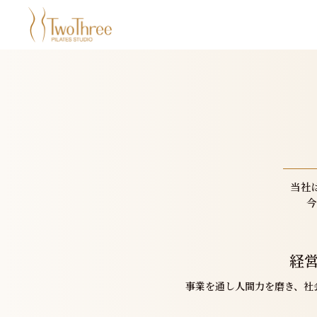
当社
今
経
事業を通し人間力を磨き、
社