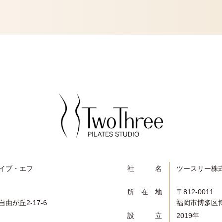
イブ・エフ
社名
ツースリー株
所在地
〒812-0011
由が丘2-17-6
福岡市博多区博多
設立
2019年